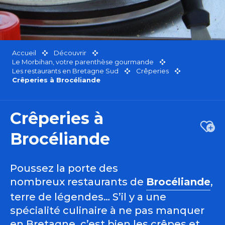
Accueil
Découvrir
Le Morbihan, votre parenthèse gourmande
Les restaurants en Bretagne Sud
Crêperies
Crêperies à Brocéliande
Crêperies à
Ajou
Brocéliande
Poussez la porte des
nombreux restaurants de
Brocéliande
,
terre de légendes… S’il y a une
spécialité culinaire à ne pas manquer
en Bretagne, c’est bien les crêpes et