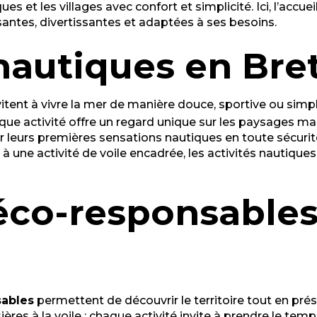
s et les villages avec confort et simplicité. Ici, l’accue
issantes, divertissantes et adaptées à ses besoins.
 nautiques en Br
itent à vivre la mer de manière douce, sportive ou sim
que activité offre un regard unique sur les paysages ma
 leurs premières sensations nautiques en toute sécur
 à une activité de voile encadrée, les activités nautique
 éco-responsables
sables
permettent de découvrir le territoire tout en pré
sières à la voile : chaque activité invite à prendre le te