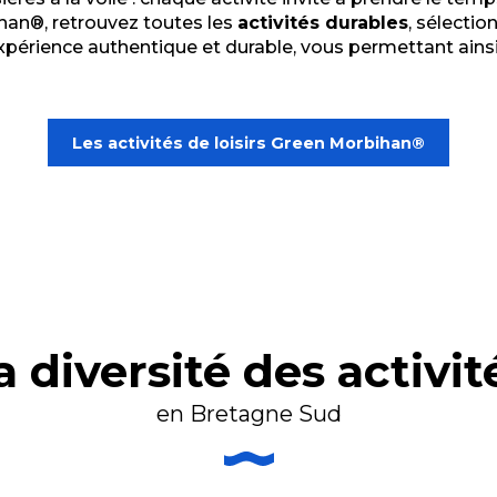
han®, retrouvez toutes les
activités durables
, sélectio
expérience authentique et durable, vous permettant ains
Les activités de loisirs Green Morbihan®
a diversité des activit
en Bretagne Sud