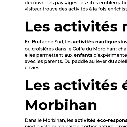
découvrir les paysages, les sites emblématique
visiteur trouve des activités à la fois enrich
Les activités
En Bretagne Sud, les
activi
tés
nautiques
inv
ou croisières dans le Golfe du Morbihan : cha
elles permettent aux
enfants
d’expérimenter
avec les parents. Du paddle au lever du soleil
envies.
Les activités
Morbihan
Dans le Morbihan, les
activités éco-respon
pied, à vélo ou en kayak, sorties nature, croi