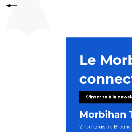
Le Mor
connec
S'inscrire à la news
Morbihan 
2 rue Louis de Brogli