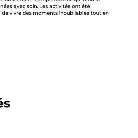
nnées avec soin. Les activités ont
été
i de vivre des moments inoubliables tout en
és
Activ