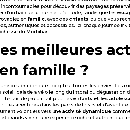
s incontournables pour découvrir des paysages préservé
er d’un bain de lumière et d’air iodé, tandis que les
esca
 voyagiez en
famille
, avec des
enfants
, ou que vous rech
 authentiques et accessibles. Ici, chaque journée invite 
 richesse du Morbihan.
es meilleures acti
en famille ?
t une destination qui s’adapte à toutes les envies. Les
u soleil, balade à vélo le long du littoral ou dégustation
un terrain de jeu parfait pour les
enfants et les adolesc
 les aventures dans les parcs de loisirs et d’aventure. 
ournent volontiers vers une
activité dynamique
comme l
 et grands vivent une expérience riche et authentique e