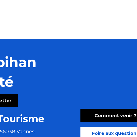
bihan
té
letter
Comment venir ?
Tourisme
e 56038 Vannes
Foire aux question