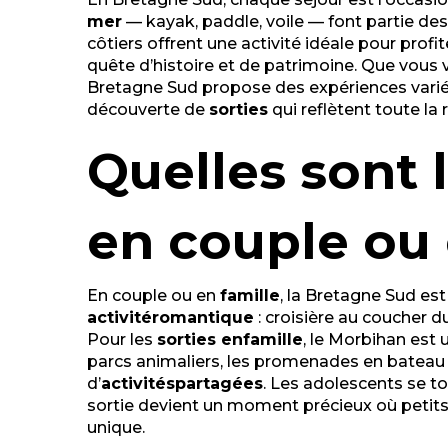
Gyroparc
mer
— kayak, paddle, voile — font partie de
Domaine de Suscinio
côtiers offrent une activité idéale pour profit
Le petit train des marais salants de Guérande
quête d’histoire et de patrimoine. Que vous
Bretagne Sud propose des expériences variées,
découverte de
sorties
qui reflètent toute la
Quelles sont l
en couple ou 
En couple ou en
famille
, la Bretagne Sud es
activité
romantique
: croisière au coucher d
Pour les
sorties en
famille
, le Morbihan est 
parcs animaliers, les promenades en bateau ou
d’
activités
partagées
. Les adolescents se t
sortie devient un moment précieux où petits
unique.