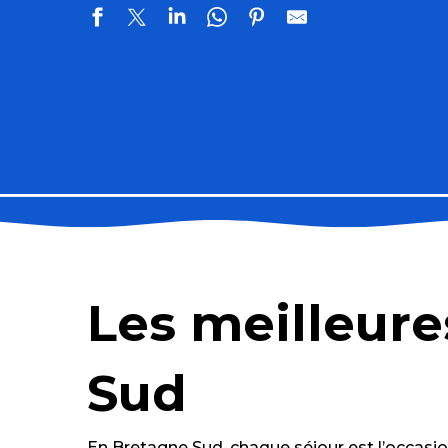
Petit Train touristique - Quiberon
Petit Train Touristique - Carnac
Cairn de Petit Mont
Les meilleure
La Cité du Caramel Carabreizh®
Navix
Domaine de Kerguéhennec
Sud
Cité de la Voile Éric Tabarly
Haras National d'Hennebont
Institut Thalassa Sea & Spa Quiberon
En Bretagne Sud, chaque séjour est l’occasion