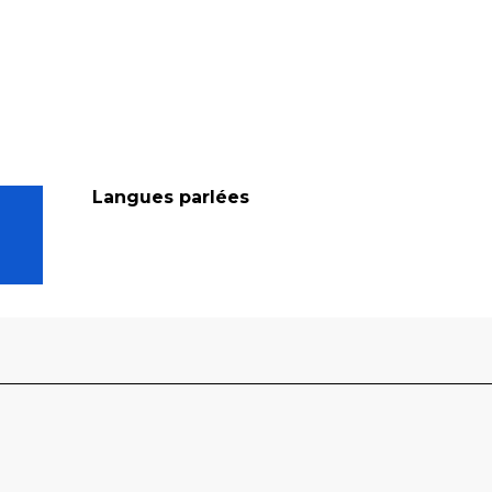
Langues parlées
Langues parlées