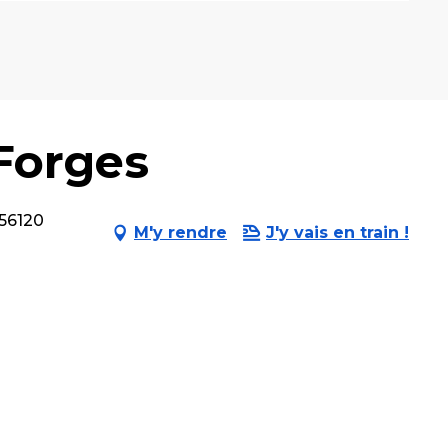
Forges
 56120
M'y rendre
J'y vais en train !