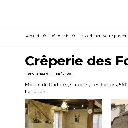
Aller
au
contenu
principal
Accueil
Découvrir
Le Morbihan, votre paren
Crêperie des F
RESTAURANT
CRÊPERIE
Moulin de Cadoret, Cadoret, Les Forges, 561
Lanouée