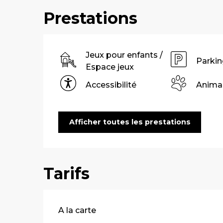
Prestations
Jeux pour enfants /
Parkin
Espace jeux
Accessibilité
Anima
Afficher toutes les prestations
Tarifs
Tarifs 2026
A la carte