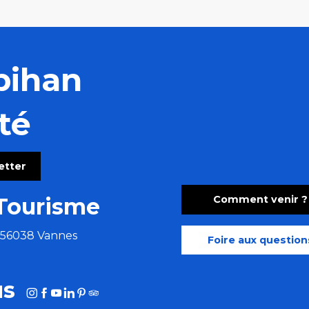
bihan
té
letter
Comment venir ?
Tourisme
e 56038 Vannes
Foire aux question
us