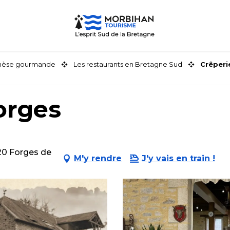
thèse gourmande
Les restaurants en Bretagne Sud
Crêperi
orges
20 Forges de
M'y rendre
J'y vais en train !