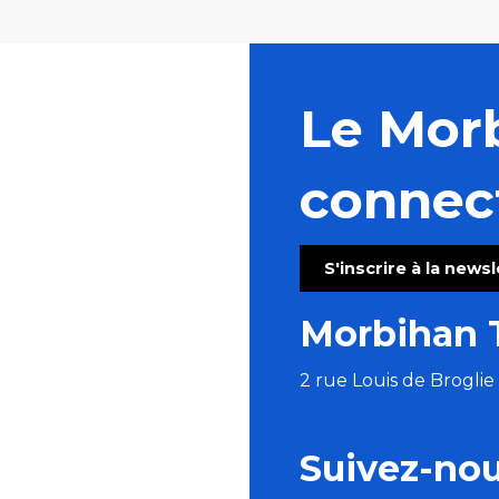
Le Mor
connec
S'inscrire à la news
Morbihan 
2 rue Louis de Brogli
Suivez-no