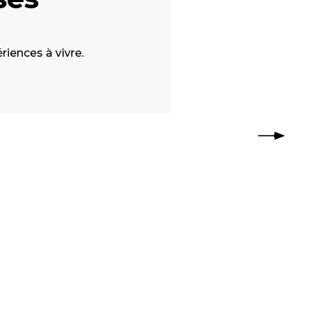
riences à vivre.
La pet