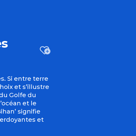
es
Ajouter au
s. Si entre terre
ix et s’illustre
 du Golfe du
’océan et le
han’ signifie
 verdoyantes et