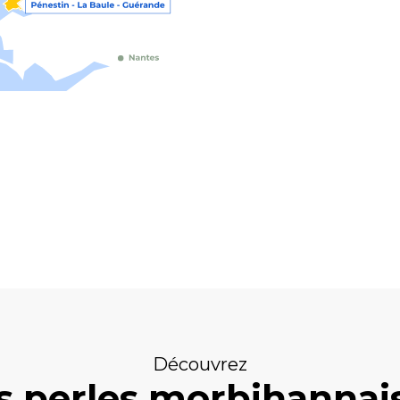
de Pontivy, le charme de la Bretagne inté
Destination Vallée du Blavet
Découvrez
s perles morbihannai