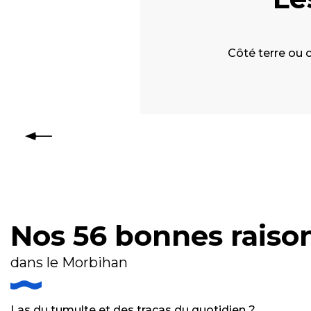
Côté terre ou c
Île d’Hoëdic
Nos 56 bonnes raison
dans le Morbihan
Las du tumulte et des tracas du quotidien ?