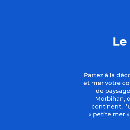
Le
Partez à la déco
et mer votre co
de paysages
Morbihan, q
continent, l
« petite mer »