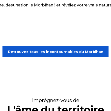
e, destination le Morbihan ! et révélez votre vraie natur
t d’attache des courses au large et des p
Retrouvez tous les incontournables du Morbihan
Imprégnez-vous de
L'âme du territoire