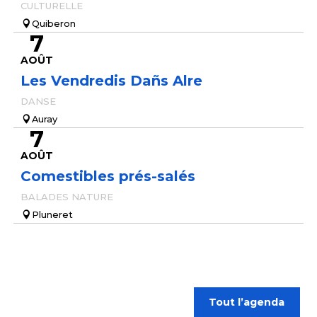
CULTURELLE
Quiberon
7
AOÛT
Les Vendredis Dañs Alre
DANSE
Auray
7
AOÛT
Comestibles prés-salés
BALADES NATURE
Pluneret
Tout l’agenda