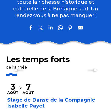
toute la richesse historique et
culturelle de la Bretagne sud. Un
rendez-vous à ne pas manquer !
Les temps forts
de l'année
Les grands évènements
Lire la suite
3
7
AOÛT
AOÛT
Stage de Danse de la Compagnie
Isabelle Payet