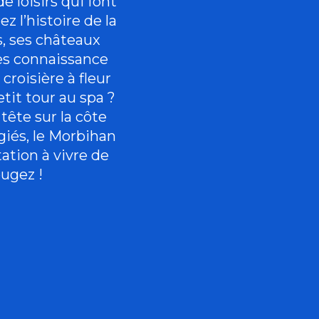
 loisirs qui font
 l’histoire de la
, ses châteaux
es connaissance
 croisière à fleur
tit tour au spa ?
 tête sur la côte
giés, le Morbihan
tation à vivre de
ugez !