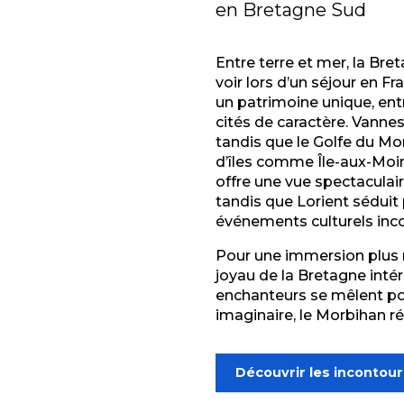
en Bretagne Sud
Entre terre et mer, la Bre
voir lors d’un séjour en Fr
un patrimoine unique, ent
cités de caractère.
Vanne
tandis que le
Golfe du Mo
d’îles comme
Île-aux-Moi
offre une vue spectaculai
tandis que
Lorient
séduit 
événements culturels inc
Pour une immersion plus 
joyau de la Bretagne inté
enchanteurs se mêlent pou
imaginaire, le Morbihan r
Découvrir les incontou