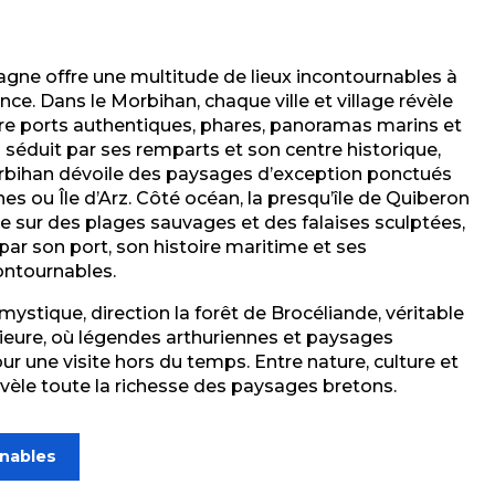
tagne offre une multitude de lieux incontournables à
ance. Dans le Morbihan, chaque ville et village révèle
re ports authentiques, phares, panoramas marins et
s
séduit par ses remparts et son centre historique,
rbihan
dévoile des paysages d’exception ponctués
nes
ou
Île d’Arz
. Côté océan, la
presqu’île de Quiberon
re sur des plages sauvages et des falaises sculptées,
par son port, son histoire maritime et ses
ontournables.
mystique, direction la
forêt de Brocéliande
, véritable
rieure, où légendes arthuriennes et paysages
r une visite hors du temps. Entre nature, culture et
évèle toute la richesse des paysages bretons.
rnables