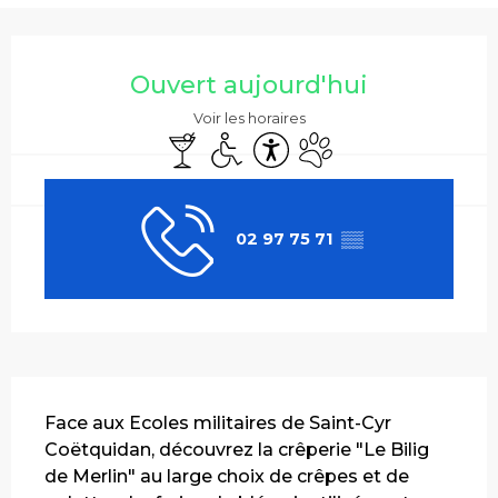
Ouverture et coordonnées
Ouvert aujourd'hui
Voir les horaires
Bar / Buvette
Accès handicapés
Accessibilité
Animaux acceptés
02 97 75 71
▒▒
Description
Face aux Ecoles militaires de Saint-Cyr 
Coëtquidan, découvrez la crêperie "Le Bilig 
de Merlin" au large choix de crêpes et de 