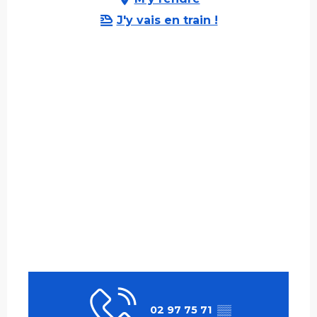
J'y vais en train !
02 97 75 71
▒▒