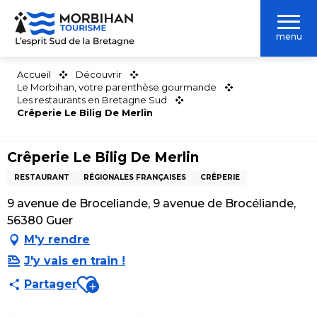
Aller
au
menu
contenu
principal
Accueil
Découvrir
Le Morbihan, votre parenthèse gourmande
Les restaurants en Bretagne Sud
Crêperie Le Bilig De Merlin
Crêperie Le Bilig De Merlin
RESTAURANT
RÉGIONALES FRANÇAISES
CRÊPERIE
9 avenue de Broceliande, 9 avenue de Brocéliande,
56380 Guer
M'y rendre
J'y vais en train !
Ajouter aux favoris
Partager