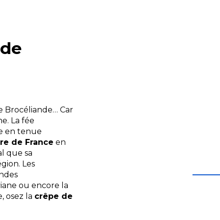
 de
e Brocéliande… Car
ne. La fée
le en tenue
ère de France
en
al que sa
gion. Les
endes
iviane ou encore la
, osez la
crêpe de