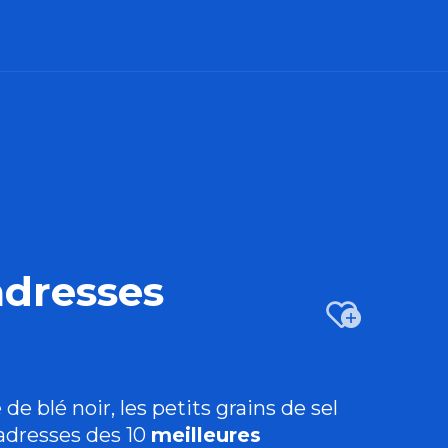
adresses
Ajo
e blé noir, les petits grains de sel
 adresses des 10
meilleures