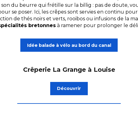
 son du beurre qui frétille sur la billig : pas de doute, v
pour se poser. Ici, les crêpes sont servies en continu pou
tion de thés noirs et verts, rooibos ou infusions de la mais
spécialités bretonnes
à ramener pour prolonger le dél
Idée balade à vélo au bord du canal
Crêperie La Grange à Louise
Découvrir