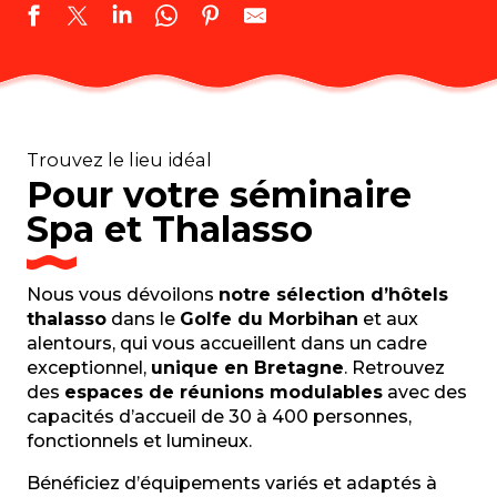
Thalazur Carnac Hôtel Les Salines
HOTEL LE CARDINAL
Trouvez le lieu idéal
Castel Clara Thalasso & Spa 4*
Pour votre séminaire
Hôtel Best Western Plus Les Rives du Ter
LE GALET Hôtel & Spa
Spa et Thalasso
Best Western Plus Le Roi Arthur Hôtel Golf & Spa 4*
Sofitel Quiberon Thalassa Sea & Spa 5*
Domaine de Locguénolé & Spa
Nous vous dévoilons
notre sélection d’hôtels
Hôtel Celtique & Spa
thalasso
dans le
Golfe du Morbihan
et aux
Hôtel et spa Le Maury
alentours, qui vous accueillent dans un cadre
Keravel Affaires
exceptionnel,
unique en Bretagne
. Retrouvez
La Maison Obono
des
espaces de réunions modulables
avec des
capacités d’accueil de 30 à 400 personnes,
fonctionnels et lumineux.
Bénéficiez d’équipements variés et adaptés à