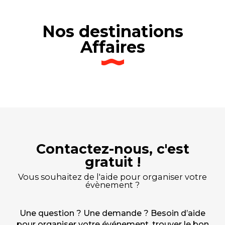
Nos destinations
Affaires
Canal de Nantes à Brest
Carnac
Pontivy
Belle Ile en Mer
Vannes Golfe du Morbihan
Presqu’île de Quiberon
Lorient
Brocéliande
Contactez-nous, c'est
gratuit !
Vous souhaitez de l'aide pour organiser votre
évènement ?
Une question ? Une demande ? Besoin d’aide
pour organiser votre événement, trouver le bon