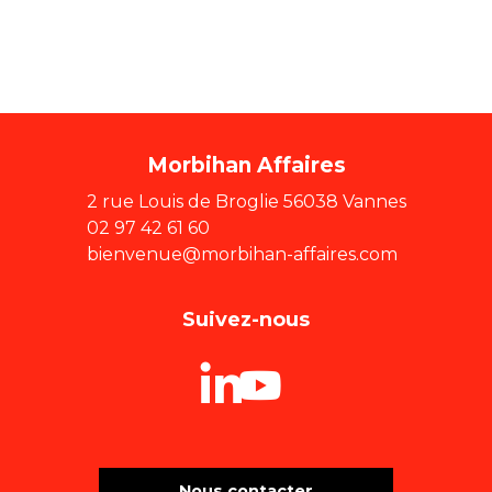
Morbihan Affaires
2 rue Louis de Broglie 56038 Vannes
02 97 42 61 60
bienvenue@morbihan-affaires.com
Suivez-nous
Nous contacter