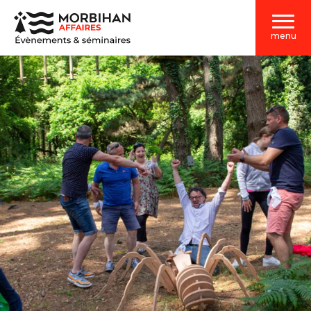
Aller
au
menu
contenu
principal