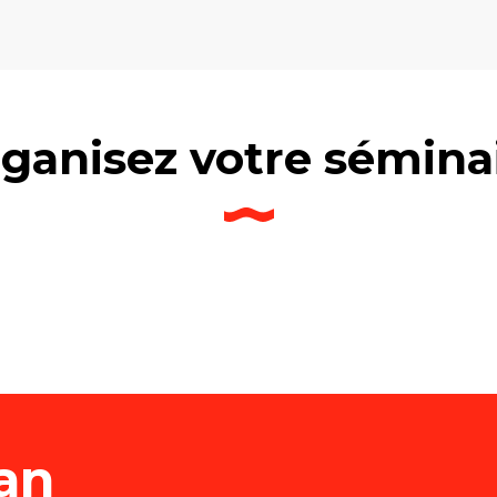
ganisez votre sémina
r et choisir un séminaire, un team buildin
an