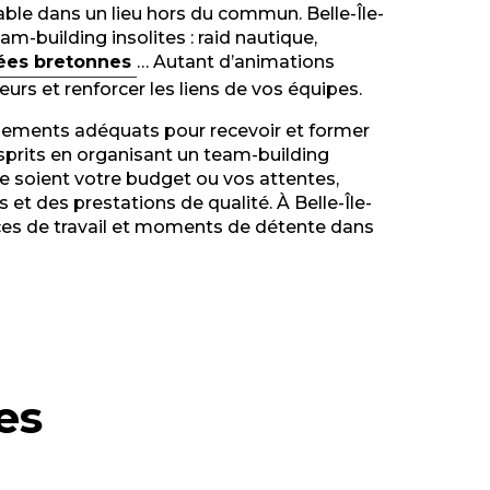
able dans un lieu hors du commun. Belle-Île-
m-building insolites : raid nautique,
rées bretonnes
… Autant d’animations
teurs et renforcer les liens de vos équipes.
pements adéquats pour recevoir et former
sprits en organisant un team-building
e soient votre budget ou vos attentes,
et des prestations de qualité. À Belle-Île-
ces de travail et moments de détente dans
es
le de Quiberon
olfe du