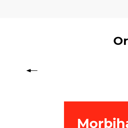
Or
Comment organise
Morbih