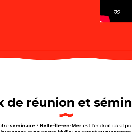
x de réunion et sémin
otre
séminaire
?
Belle-Île-en-Mer
est l’endroit idéal p