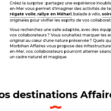
Créez la surprise : partagez une expérience inoubli
en-Mer vous permet d’imaginer des activités de tea
régate voile
,
rallye en Méhari
, balade à vélo,
soi
originales pour vivifier les esprits de vos collabora
Vous recherchez une salle adaptée, avec des équi
vos collaborateurs ? Vous souhaitez marquer les e
original au cœur d’une nature préservée ? Quels qu
Morbihan Affaires vous propose des infrastructures 
en-Mer, vos collaborateurs pourront alterner séan
un cadre naturel et magique.
os destinations Affair
nac
Presqu’î
Vannes G