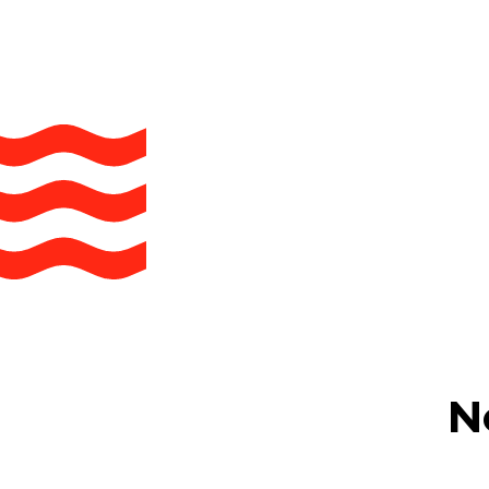
N
Brocéliande
Car