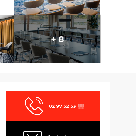
+ 8
Ouverture et co
02 97 52 53
▒▒