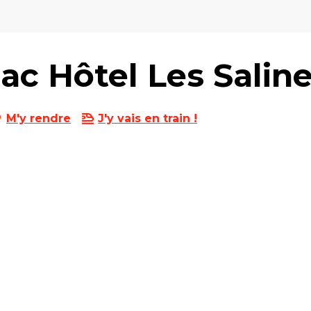
ac Hôtel Les Salin
M'y rendre
J'y vais en train !