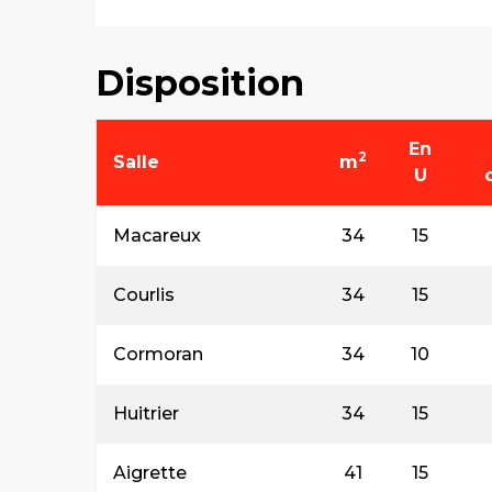
Disposition
En
2
Salle
m
U
Macareux
34
15
Courlis
34
15
Cormoran
34
10
Huitrier
34
15
Aigrette
41
15