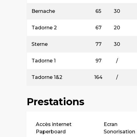
Bernache
65
30
Tadorne 2
67
20
Sterne
77
30
Tadorne 1
97
/
Tadorne 1&2
164
/
Prestations
Accès internet
Ecran
Paperboard
Sonorisation