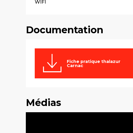
WIFI
Documentation
Fiche pratique thalazur
Carnac
Médias