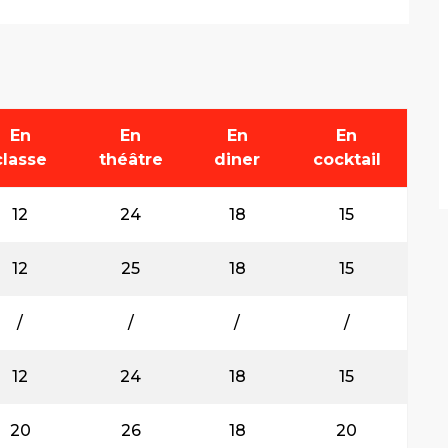
En
En
En
En
classe
théâtre
diner
cocktail
12
24
18
15
12
25
18
15
/
/
/
/
12
24
18
15
20
26
18
20