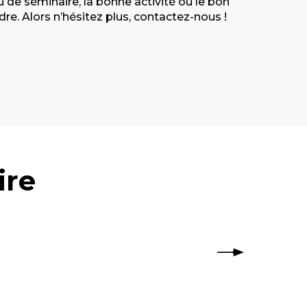
de séminaire, la bonne activité ou le bon
e. Alors n’hésitez plus, contactez-nous !
ire
g ou un incentive