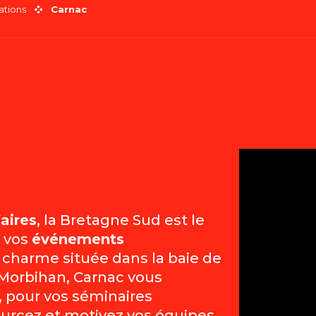
ations
Carnac
 aux favoris
aires
, la Bretagne Sud est le
s vos
événements
e charme située dans la baie de
 Morbihan, Carnac vous
s, pour vos séminaires
ourcez et motivez vos équipes