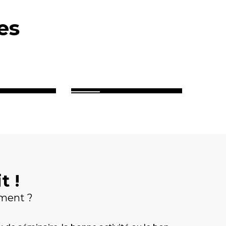
es
 Nantes à Brest
Brocéliande
t !
ement ?