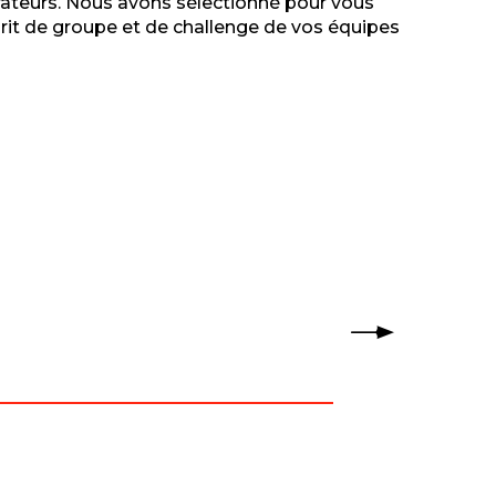
rateurs. Nous avons sélectionné pour vous
prit de groupe et de challenge de vos équipes
S