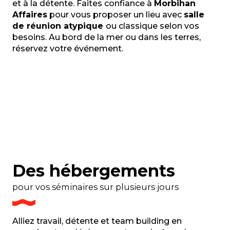
et à la détente. Faites confiance à
Morbihan
Affaires
pour vous proposer un lieu avec
salle
de réunion atypique
ou classique selon vos
besoins. Au bord de la mer ou dans les terres,
réservez votre événement.
Hôtels ou villages vacances
Thalasso / spa
Lieux atypiques et événementiels
Lieux éco-responsables
Palais des congrès et parc des
expos
Lieux en bord de mer
Des hébergements
pour vos séminaires sur plusieurs jours
Alliez travail, détente et team building en