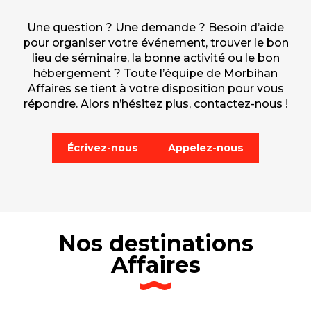
Une question ? Une demande ? Besoin d’aide
pour organiser votre événement, trouver le bon
lieu de séminaire, la bonne activité ou le bon
hébergement ? Toute l’équipe de Morbihan
Affaires se tient à votre disposition pour vous
répondre. Alors n’hésitez plus, contactez-nous !
Écrivez-nous
Appelez-nous
Nos destinations
Affaires
Vannes Golfe du Morbihan
Canal de Nantes à Brest
Pontivy
Belle Ile en Mer
Carnac
Lorient
Presqu’île de Quiberon
Brocéliande