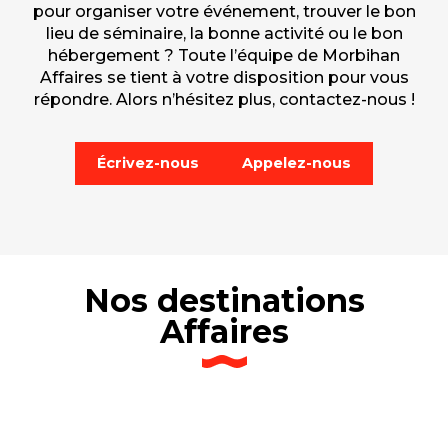
pour organiser votre événement, trouver le bon
lieu de séminaire, la bonne activité ou le bon
hébergement ? Toute l’équipe de Morbihan
Affaires se tient à votre disposition pour vous
répondre. Alors n’hésitez plus, contactez-nous !
Écrivez-nous
Appelez-nous
Nos destinations
Affaires
Carnac
Pontivy
Presqu’île de Quiberon
Belle Ile en Mer
Vannes Golfe du Morbihan
Canal de Nantes à Brest
Lorient
Brocéliande