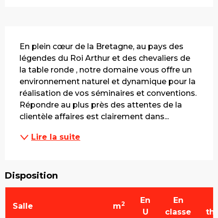
Description
En plein cœur de la Bretagne, au pays des 
légendes du Roi Arthur et des chevaliers de 
la table ronde , notre domaine vous offre un 
environnement naturel et dynamique pour la 
réalisation de vos séminaires et conventions. 
Répondre au plus près des attentes de la 
clientèle affaires est clairement dans...
Lire la suite
Disposition
En
En
2
Salle
m
U
classe
th