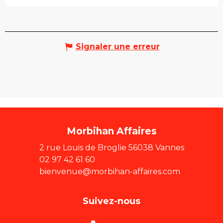
Signaler une erreur
Morbihan Affaires
2 rue Louis de Broglie 56038 Vannes
02 97 42 61 60
bienvenue@morbihan-affaires.com
Suivez-nous