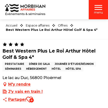
Aller
au
menu
contenu
principal
Accueil
Espace affaires
Offres
Best Western Plus Le Roi Arthur Hôtel Golf & Spa 4*
Best Western Plus Le Roi Arthur Hôtel
Golf & Spa 4*
PRESTATAIRE
DÎNER DE GALA
JOURNÉE D'ÉTUDE/RÉUNION
SÉMINAIRES
HÉBERGEMENT
HÔTEL
HÔTEL SPA
Le lac au Duc, 56800 Ploërmel
M'y rendre
J'y vais en train !
Ajouter aux favoris
Partager