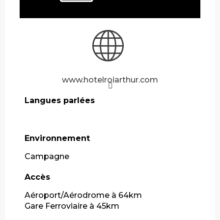
www.hotelroiarthur.com
Langues parlées
Langues parlées
Environnement
Environnement
Campagne
Accès
Accès
Aéroport/Aérodrome à 64km
Gare Ferroviaire à 45km