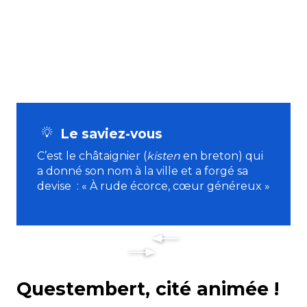
Le saviez-vous
C’est le châtaignier (
kisten
en breton) qui
a donné son nom à la ville et a forgé sa
devise : « À rude écorce, cœur généreux »
Questembert, cité animée !