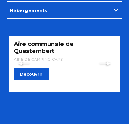
Hébergements
Restaurants
Aire communale de
C
À voir à faire
Questembert
E
AIRE DE CAMPING-CARS
C
Découvrir