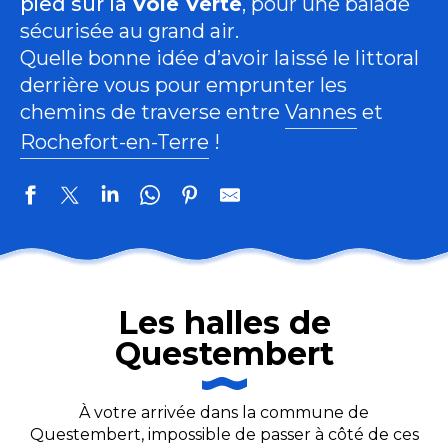
pied sur la
Voie Verte
, pour une balade
sécurisée au grand air.
Quelle bonne idée d’avoir laissé le littoral
derrière vous pour emprunter les
chemins de traverse entre
Vannes
et
Rochefort-en-Terre
!
Les halles de
Questembert
À votre arrivée dans la commune de
Questembert, impossible de passer à côté de ces