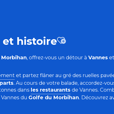
 et histoire
Ajouter
e
Morbihan
, offrez-vous un détour à
Vannes
et
ement
et partez flâner au gré des ruelles pav
parts
. Au cours de votre balade, accordez-v
etonnes dans
les restaurants
de Vannes
. Comb
 Vannes du
Golfe du Morbihan
. Découvrez a