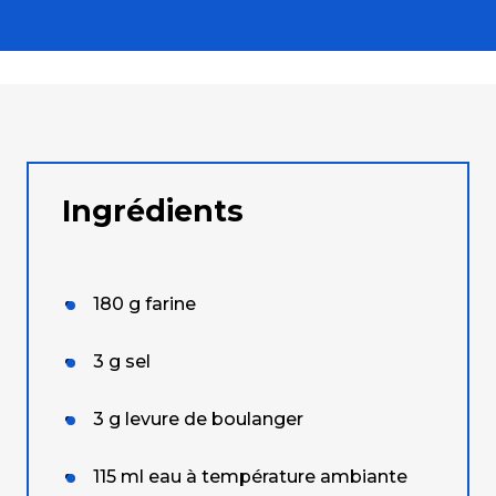
Ingrédients
180
g
farine
3
g
sel
3
g
levure de boulanger
115
ml
eau à température ambiante