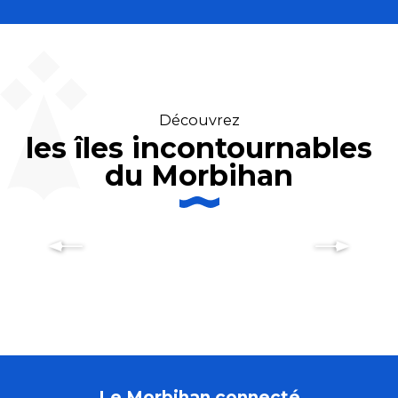
Découvrez
les îles incontournables
Hennebont médiévale, artistique
du Morbihan
et fluviale : une étape
incontournable en Morbihan
Le Morbihan connecté