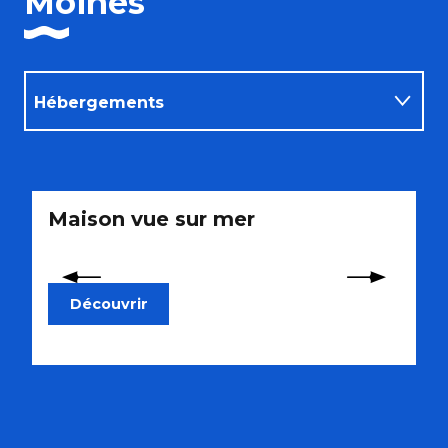
Moines
Hébergements
Activités
Maison vue sur mer
M
Découvrir