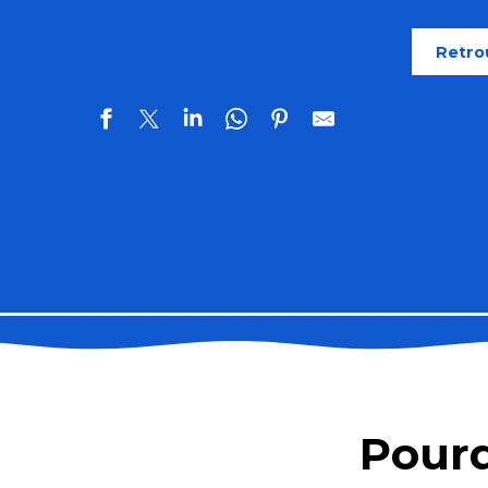
Retro
Le Treizh and Co
FLEJO Colette - Maison plain pied
Le Nédic Katia - Port en Drô
Pourq
La Maison des 4 Vents
L'Arche de Port-Blanc - Maison