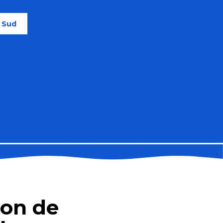
e Sud
ion de