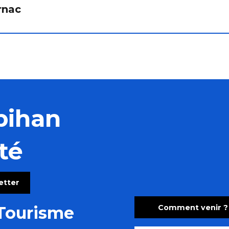
rnac
bihan
té
letter
Comment venir ?
Tourisme