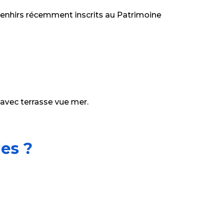
 menhirs récemment inscrits au Patrimoine
vec terrasse vue mer.
es ?