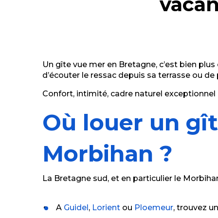
vacan
La Maison d'Angèle
La Maison Ty Bugalé - Le Coz
Quinio Jean-Luc
LANGLOIS Stéphane - Résidence le Conguel - Appar
Beg Rohu
Le Sombreuil
Un gîte vue mer en Bretagne, c’est bien plus q
Chauvel Camille
d’écouter le ressac depuis sa terrasse ou de 
Confort, intimité, cadre naturel exceptionnel 
Où louer un gît
Morbihan ?
La Bretagne sud, et en particulier le Morbih
A
Guidel
,
Lorient
ou
Ploemeur
, trouvez u