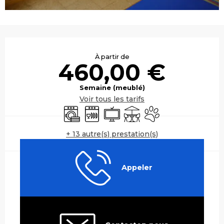
Ouverture et coordonnées
À partir de
460,00 €
Semaine (meublé)
Voir tous les tarifs
Lave linge
Lave vaisselle
Télévision
Terrasse
Animaux acceptés
+ 13 autre(s) prestation(s)
Appeler