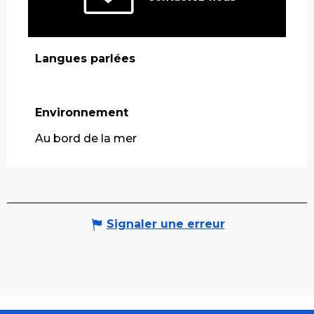
Langues parlées
Langues parlées
Environnement
Environnement
Au bord de la mer
Signaler une erreur