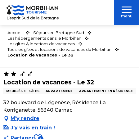
Aller
au
menu
contenu
principal
Accueil
Séjours en Bretagne Sud
Les hébergements dans le Morbihan
Les gîtes & locations de vacances
Tous les gîtes et locations de vacances du Morbihan
Location de vacances - Le 32
Location de vacances - Le 32
MEUBLÉS ET GÎTES
APPARTEMENT
APPARTEMENT EN RÉSIDENCE
32 boulevard de Légenèse, Résidence La
Korriganette, 56340 Carnac
M'y rendre
J'y vais en train !
Ajouter aux favoris
Partager