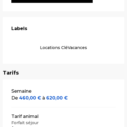
Offres de prestations
Labels
Labels
Locations CléVacances
Tarifs
Tarifs 2026
Semaine
De
460,00 €
à
620,00 €
Tarif animal
Forfait séjour