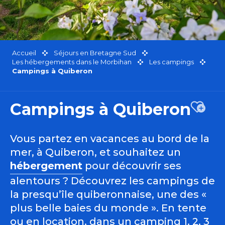
Accueil
Séjours en Bretagne Sud
Les hébergements dans le Morbihan
Les campings
Campings à Quiberon
Campings à Quiberon
Ajout
Vous partez en vacances au bord de la
mer, à Quiberon, et souhaitez un
hébergement
pour découvrir ses
alentours ? Découvrez les campings de
la presqu’île quiberonnaise, une des «
plus belle baies du monde ». En tente
ou en location, dans un camping 1, 2, 3