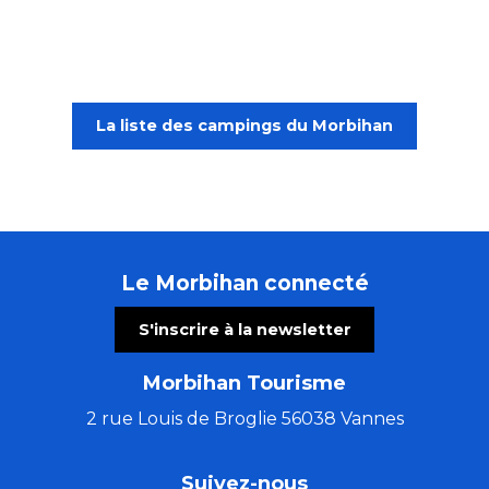
La liste des campings du Morbihan
Le Morbihan connecté
S'inscrire à la newsletter
Morbihan Tourisme
2 rue Louis de Broglie 56038 Vannes
Suivez-nous