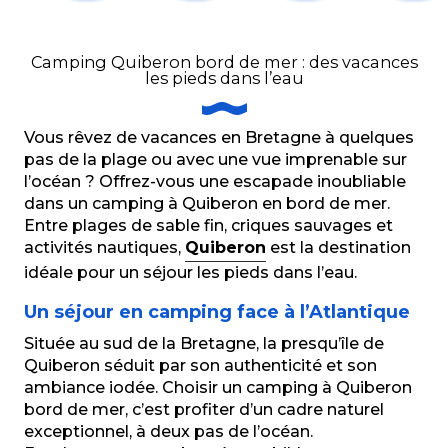
Camping Park Er Lann
Camping de l'Océan
Camping Quiberon bord de mer : des vacances
Hôtel de Plein Air Sauvage
les pieds dans l’eau
Camping municipal de Kerné
Camping les Joncs du Roch
Camping de Port Blanc
Vous rêvez de vacances en Bretagne à quelques
Camping municipal de Penthièvre
pas de la plage ou avec une vue imprenable sur
Camping le Conguel - Siblu Village
l’océan ? Offrez-vous une escapade inoubliable
Camping municipal du Rohu
dans un camping à Quiberon en bord de mer.
Camping municipal du Goviro
Entre plages de sable fin, criques sauvages et
Camping GCU
activités nautiques,
Quiberon
est la destination
Camping Beauséjour
idéale pour un séjour les pieds dans l’eau.
Un séjour en camping face à l’Atlantique
Située au sud de la Bretagne, la presqu’île de
Quiberon séduit par son authenticité et son
ambiance iodée. Choisir un camping à Quiberon
bord de mer, c’est profiter d’un cadre naturel
exceptionnel, à deux pas de l’océan.