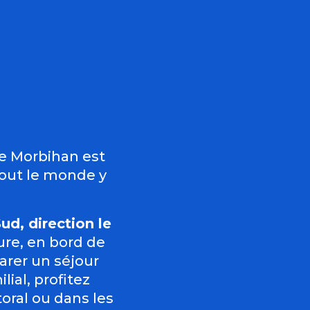
uter aux favor
Le Morbihan est
 Tout le monde y
d, direction le
ure, en bord de
arer un séjour
ial, profitez
toral ou dans les