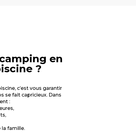
 camping en
Campings avec pa
iscine ?
aquatiques :
Campings avec pi
toboggans, piscin
jeux aqualudiques
iscine, c’est vous garantir
 se fait capricieux. Dans
nt :
eures,
ts,
la famille.