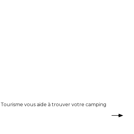
Camping
Tourisme vous aide à trouver votre camping
Vous parte
de la presq
Lire la s