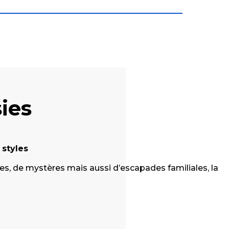
ies
 styles
s, de mystères mais aussi d’escapades familiales, la
Campin