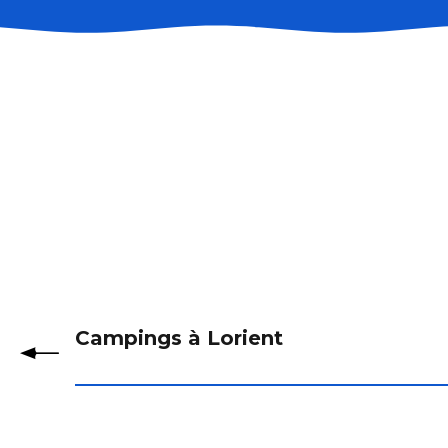
Rives Nature - Cottages & Camping
Camping Le Diben
Camping des Sables Rouges
Camping Park Er Lann
Camping Plijadur - APV
Camping Les Iles
Camping de Loperhet
Camping Lann Brick
Camping de Rhuys Paradis
Camping de l'Océan
Camping Domaine de Kersial
Camping Les Jardins de Kergal
Campings à Lorient