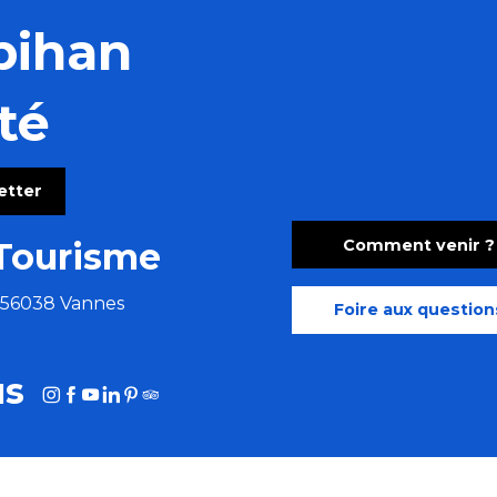
bihan
té
letter
Comment venir ?
Tourisme
e 56038 Vannes
Foire aux question
us
HOTOTHÈQUE
MORBIHAN AFFAIRES
MORBIHAN.FR