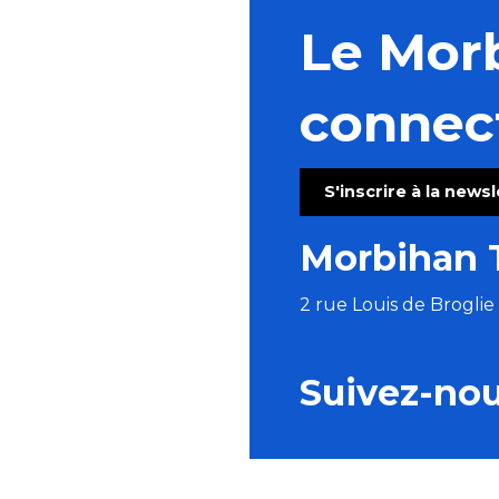
Le Mor
connec
S'inscrire à la news
Morbihan 
2 rue Louis de Brogli
Suivez-no
BROCHURES
ESPACE PRO
P