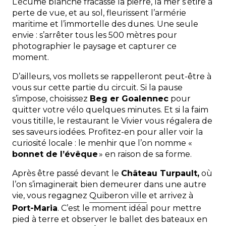
L’écume blanche fracasse la pierre, la mer s’étire à
perte de vue, et au sol, fleurissent l’armérie
maritime et l’immortelle des dunes. Une seule
envie : s’arrêter tous les 500 mètres pour
photographier le paysage et capturer ce
moment.
D’ailleurs, vos mollets se rappelleront peut-être à
vous sur cette partie du circuit. Si la pause
s’impose, choisissez
Beg er Goalennec
pour
quitter votre vélo quelques minutes. Et si la faim
vous titille, le restaurant le Vivier vous régalera de
ses saveurs iodées. Profitez-en pour aller voir la
curiosité locale : le menhir que l’on nomme «
bonnet de l’évêque
» en raison de sa forme.
Après être passé devant le
Château Turpault,
où
l’on s’imaginerait bien demeurer dans une autre
vie, vous regagnez
Quiberon ville
et arrivez à
Port-Maria
. C’est le moment idéal pour mettre
pied à terre et observer le ballet des bateaux en