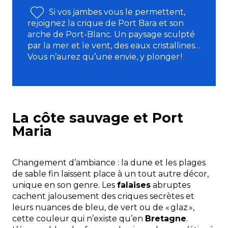
Si vos jambes vous le permettent,
rejoignez la crique de Port Bara et son
arche de Port-Blanc. Un paysage sculpté
par la mer et le vent, des eaux cristallines…
Vous n’aurez qu’une envie, y plonger !
La côte sauvage et Port
Maria
Changement d’ambiance : la dune et les plages
de sable fin laissent place à un tout autre décor,
unique en son genre. Les
falaises
abruptes
cachent jalousement des criques secrètes et
leurs nuances de bleu, de vert ou de « glaz »,
cette couleur qui n’existe qu’en
Bretagne
.