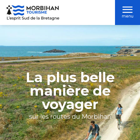
Aller
au
menu
contenu
principal
La plus belle
manière de
voyager
sur les routes du Morbihan