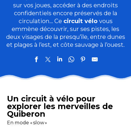
sur vos joues, accéder à des endroits
confidentiels encore préservés de la
circulation… Ce
circuit vélo
vous
emmène découvrir, sur ses pistes, les
deux visages de la presqu’île, entre dunes
et plages à l’est, et côte sauvage à l’ouest.
Un circuit à vélo pour
explorer les merveilles de
Quiberon
En mode « slow »