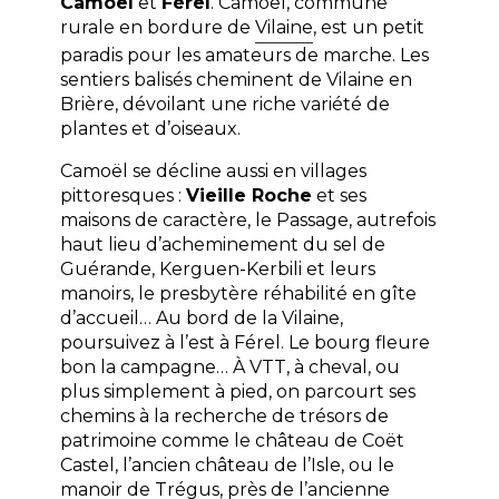
Camoël
et
Férel
. Camoël, commune
jusqu’au
rurale en bordure de
Vilaine
, est un petit
port
paradis pour les amateurs de marche. Les
de
sentiers balisés
cheminent de Vilaine en
Tréhiguier.
Brière, dévoilant une riche variété de
plantes et d’oiseaux.
Camoël se décline aussi en villages
pittoresques :
Vieille Roche
et ses
maisons de caractère, le Passage, autrefois
haut lieu d’acheminement du sel de
Guérande, Kerguen-Kerbili et leurs
manoirs, le presbytère réhabilité en gîte
d’accueil… Au bord de la Vilaine,
poursuivez à l’est à Férel. Le bourg fleure
bon la campagne… À VTT, à cheval, ou
plus simplement à pied, on parcourt ses
chemins à la recherche de trésors de
patrimoine comme le château de Coët
Castel, l’ancien château de l’Isle, ou le
manoir de Trégus, près de l’ancienne