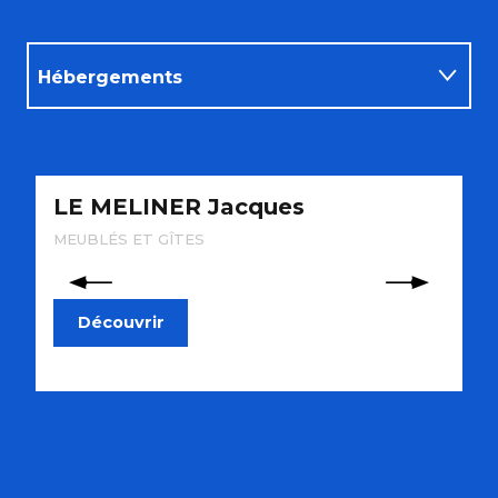
Hébergements
Restaurants
LE MELINER Jacques
A
A voir à faire
d
MEUBLÉS ET GÎTES
A
Découvrir