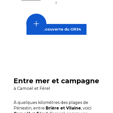
!
À
Pénestin,
À la découverte du GR34
une
portion
de
12
km
du
GR®34
longe
une
très
Entre mer et campagne
belle
côte,
à Camoël et Férel
depuis
la
À quelques kilomètres des plages de
pointe
du
Pénestin, entre
Brière et Vilaine
, voici
Bile