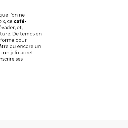
 que l’on ne
oix, ce
café-
évader, et,
ecture. De temps en
ansforme pour
éâtre ou encore un
c un joli carnet
scrire ses