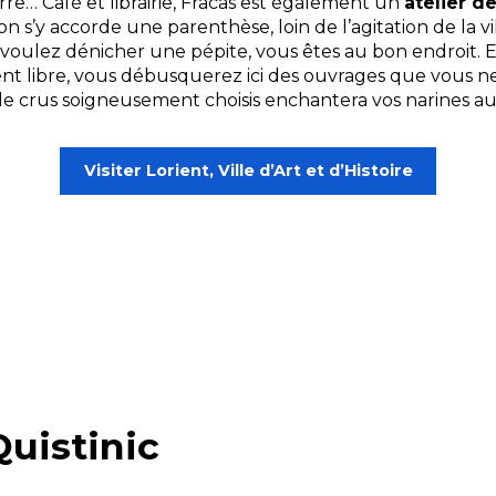
terre… Café et librairie, Fracas est également un
atelier d
 on s’y accorde une parenthèse, loin de l’agitation de la v
ous voulez dénicher une pépite, vous êtes au bon endroit.
nt libre, vous débusquerez ici des ouvrages que vous ne t
t de crus soigneusement choisis enchantera vos narines au
Visiter Lorient, Ville d’Art et d’Histoire
Quistinic