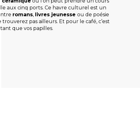
e céramique
où l’on peut prendre un cours
ille aux cinq ports. Ce havre culturel est un
 Entre
romans
,
livres jeunesse
ou de poésie
rouverez pas ailleurs. Et pour le café, c’est
tant que vos papilles.