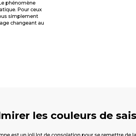
? Le phénomène
atique. Pour ceux
-vous simplement
ysage changeant au
mirer les couleurs de sai
e est un joli lot de consolation pour se remettre de la f