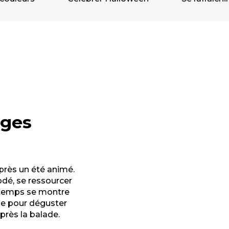
ages
près un été animé.
iodé, se ressourcer
le temps se montre
se pour déguster
près la balade.