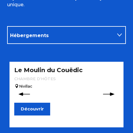
unique.
Hébergements
Restaurants
Le Moulin du Couëdic
L
Activités
CHAMBRE D'HÔTES
H
Nivillac
Découvrir