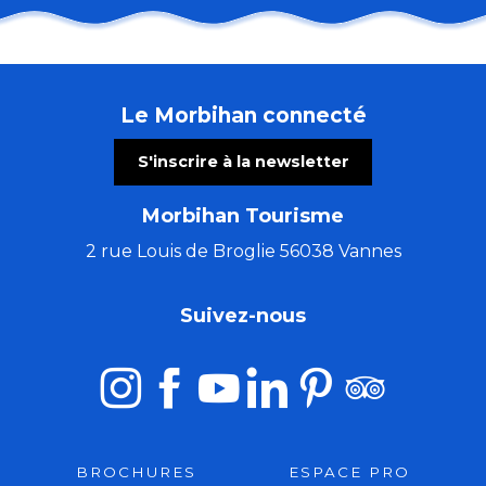
Résidence Loisirs Parc Océanique de Kerguelen
Le Relais de l'Océan
Village Vacances Les Gabelous
Le Morbihan connecté
Auberge de Jeunesse HI Belle-Ile-en-Mer
Accueil Saint Joseph
S'inscrire à la newsletter
Le Domaine Ô Fleurs de Sel
Belambra "Les Portes de l'Océan"
Morbihan Tourisme
L'Escale du Blavet - gîtes de groupe
Le Grand Larg' et le Valentin Abeille
2 rue Louis de Broglie 56038 Vannes
Centre de Vacances de Choisy Le Roi
Les Pierres Bleues - Rêves de Mer
Suivez-nous
Centre des Oeuvres Universitaires du Loiret le Mares
BROCHURES
ESPACE PRO