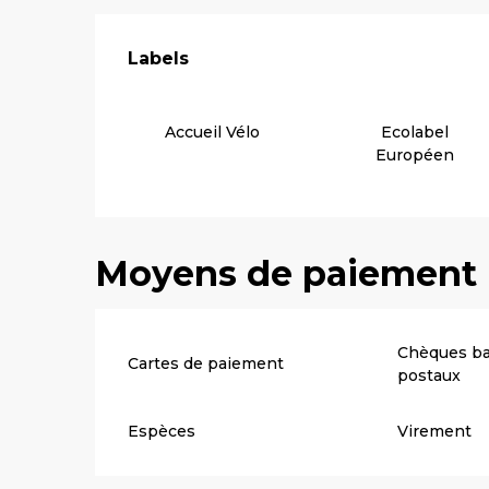
Offres de pre
Labels
Labels
Accueil Vélo
Ecolabel
Européen
Moyens de paiement
Chèques ba
Cartes de paiement
postaux
Espèces
Virement