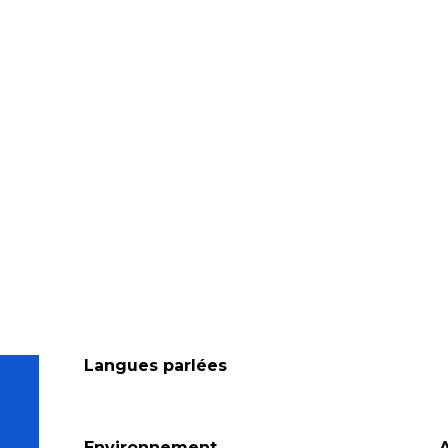
Langues parlées
Langues parlées
Environnement
Environnement