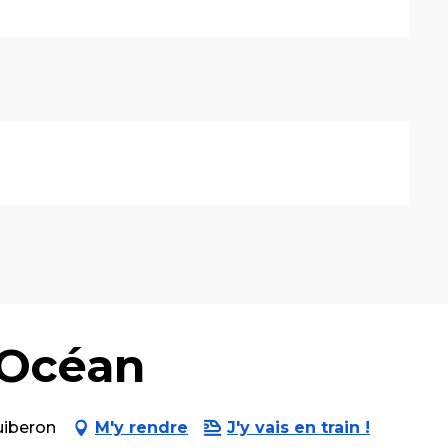
l'Océan
uiberon
M'y rendre
J'y vais en train !