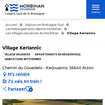
Aller
au
menu
contenu
principal
Accueil
Séjours en Bretagne Sud
Les hébergements dans le Morbihan
Les Villages Vacances du Morbihan
Village Kerlannic
Village Kerlannic
VILLAGE VACANCES
APPARTEMENTS EN RÉSIDENCE(S)
HABITATIONS MITOYENNES
Chemin du Gouedelo - Kerjouanno, 56640 Arzon
M'y rendre
J'y vais en train !
Ajouter aux favoris
Partager