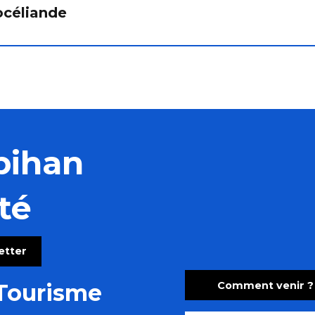
océliande
bihan
té
letter
Comment venir ?
Tourisme