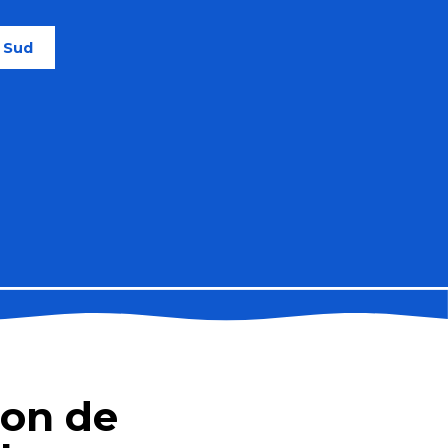
e Sud
ion de