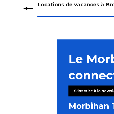
Locations de vacances à Br
Le Mor
connec
S'inscrire à la news
Morbihan 