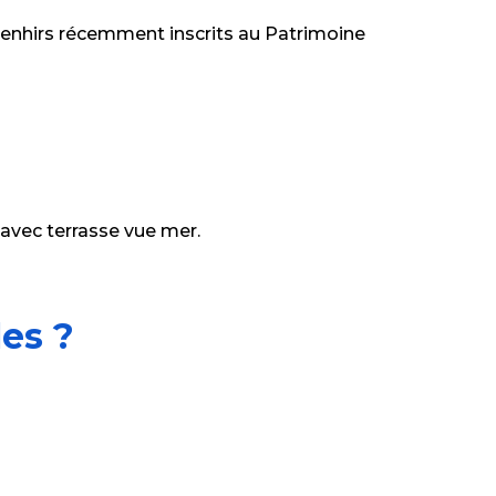
 menhirs récemment inscrits au Patrimoine
vec terrasse vue mer.
es ?