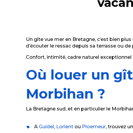
vacan
LOFFICIAL Pierrick - Pilo Studio
Bonal Nelly
LANGLOIS Stéphane - Résidence le Conguel - Appar
La Cabane de la Plage
LE BILLAN Christian - Cottages de Kerhillio n°50
Le Menhir
Un gîte vue mer en Bretagne, c’est bien plus q
La Maison d'Angèle
d’écouter le ressac depuis sa terrasse ou de 
Confort, intimité, cadre naturel exceptionnel 
Où louer un gît
Morbihan ?
La Bretagne sud, et en particulier le Morbih
A
Guidel
,
Lorient
ou
Ploemeur
, trouvez u