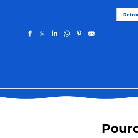
Retro
Résidence Vacancéole Sud Océan
La Ferme de Kerino - Hébergements de groupe
Amzer Zo
Pourq
Baron Daniel n°10
Ty Jean-Michel - Les Gîtes de Kervarc'h