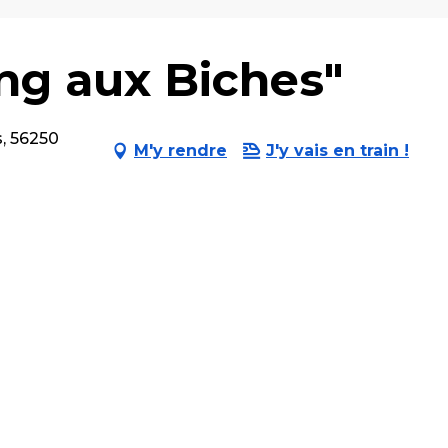
ang aux Biches"
, 56250
M'y rendre
J'y vais en train !