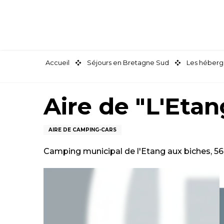
Aller
au
contenu
principal
Accueil
Séjours en Bretagne Sud
Les héberg
Aire de "L'Eta
AIRE DE CAMPING-CARS
Camping municipal de l'Etang aux biches, 5