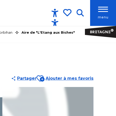
menu
Accessibilité
Recherche
Voir les favoris
orbihan
Aire de "L'Etang aux Biches"
Ajouter aux favoris
Partager
Ajouter à mes favoris