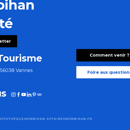
bihan
té
letter
Comment venir ?
Tourisme
e 56038 Vannes
Foire aux question
us
HOTOTHÈQUE
MORBIHAN AFFAIRES
MORBIHAN.FR