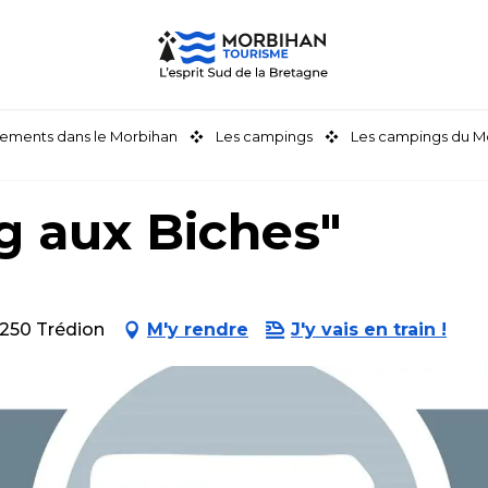
ements dans le Morbihan
Les campings
Les campings du M
ng aux Biches"
6250 Trédion
M'y rendre
J'y vais en train !