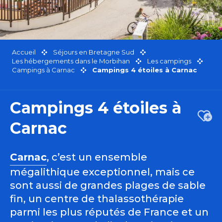
Accueil
Séjours en Bretagne Sud
Les hébergements dans le Morbihan
Les campings
Campings à Carnac
Campings 4 étoiles à Carnac
Campings 4 étoiles à
Ajou
Carnac
Carnac
, c’est un ensemble
mégalithique exceptionnel, mais ce
sont aussi de grandes plages de sable
fin, un centre de thalassothérapie
parmi les plus réputés de France et un