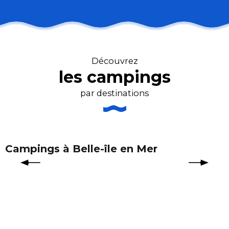
Camping le Lac
Camping les Menhirs
Découvrez
Camping le Moustoir
les campings
Camping Domaine de Kermario
Camping Sandaya
par destinations
Camping du Moulin de Kermaux
Camping le Dolmen
Campings à Belle-île en Mer