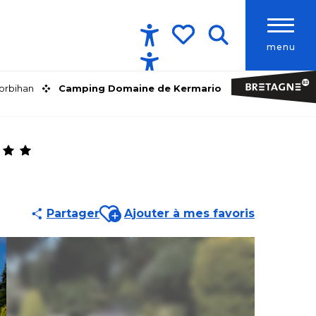
menu
Accessibilité
Recherche
Voir les favoris
orbihan
Camping Domaine de Kermario
Ajouter aux favoris
Partager
Ajouter à mes favoris