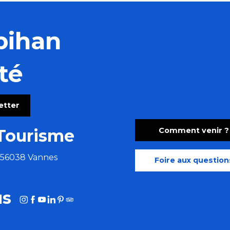
bihan
té
letter
Comment venir ?
Tourisme
e 56038 Vannes
Foire aux question
us