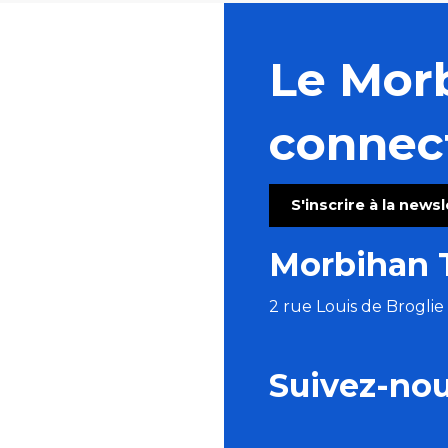
Le Mor
connec
S'inscrire à la news
Morbihan 
2 rue Louis de Brogli
Suivez-no