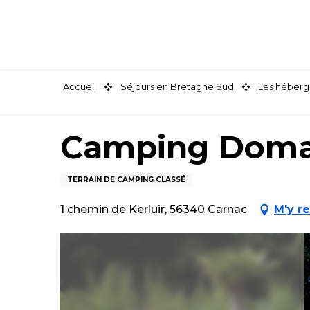
Aller
au
contenu
principal
Accueil
Séjours en Bretagne Sud
Les héberg
Camping Doma
TERRAIN DE CAMPING CLASSÉ
1 chemin de Kerluir, 56340 Carnac
M'y r