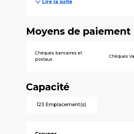
Lire la suite
Moyens de paiement
Chèques bancaires et
Chèques V
postaux
Capacité
123 Emplacement(s)
Groupes
Groupes