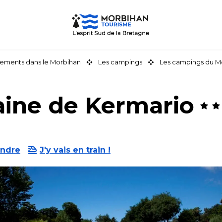
ements dans le Morbihan
Les campings
Les campings du M
ine de Kermario
endre
J'y vais en train !