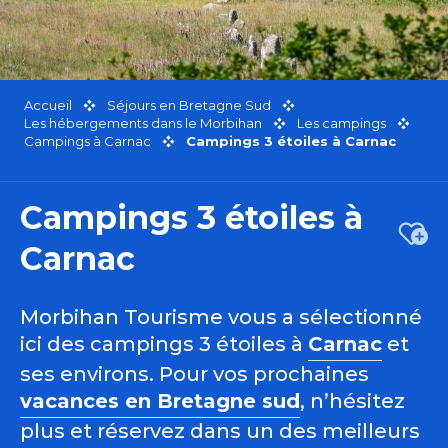
Accueil
Séjours en Bretagne Sud
Les hébergements dans le Morbihan
Les campings
Campings à Carnac
Campings 3 étoiles à Carnac
Campings 3 étoiles à
Ajou
Carnac
Morbihan Tourisme vous a sélectionné
ici des campings 3 étoiles à
Carnac
et
ses environs. Pour vos prochaines
vacances en Bretagne sud
, n’hésitez
plus et réservez dans un des meilleurs