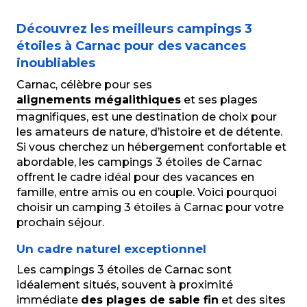
Camping les Druides
Découvrez les meilleurs campings 3
Camping Kerabus
Camping Les Ombrages
étoiles à Carnac pour des vacances
Camping de l'Etang
inoubliables
Carnac, célèbre pour ses
alignements mégalithiques
et ses plages
magnifiques, est une destination de choix pour
les amateurs de nature, d’histoire et de détente.
Si vous cherchez un hébergement confortable et
abordable, les campings 3 étoiles de Carnac
offrent le cadre idéal pour des vacances en
famille, entre amis ou en couple. Voici pourquoi
choisir un camping 3 étoiles à Carnac pour votre
prochain séjour.
Un cadre naturel exceptionnel
Les campings 3 étoiles de Carnac sont
idéalement situés, souvent à proximité
immédiate
des plages de sable fin
et des sites