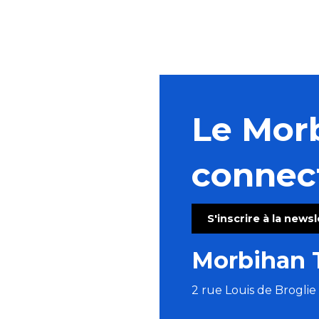
Aire de stationnement
Le Mor
connec
S'inscrire à la news
Morbihan 
2 rue Louis de Brogli