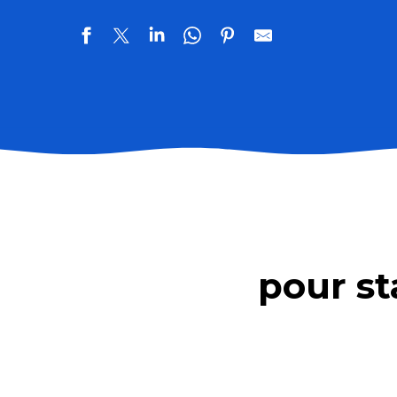
Aire de stationnement de Kervazo
Aire de stationnement de l'Anse de Sordan
Camping l'Evasion
Camping du Parc du Château
Camping Le Kerostin Pontivy
pour st
Camping l'Escale
Camping municipal de Kerhillio
Camping les Joncs du Roch
Camping Les Mouettes
Camping Le Val aux Fées
Camping de Pont-Augan