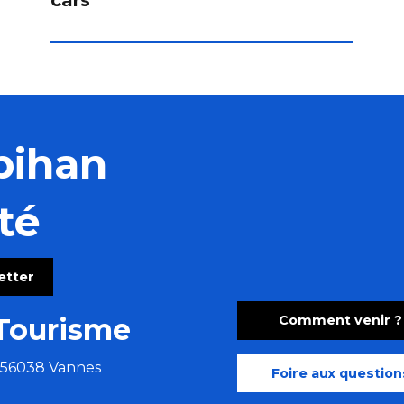
bihan
té
letter
Comment venir ?
Tourisme
e 56038 Vannes
Foire aux question