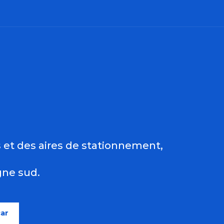
 aux favoris
s et des aires de stationnement,
gne sud.
car