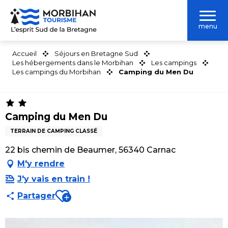
Aller
au
menu
contenu
principal
Accueil
Séjours en Bretagne Sud
Les hébergements dans le Morbihan
Les campings
Les campings du Morbihan
Camping du Men Du
Camping du Men Du
TERRAIN DE CAMPING CLASSÉ
22 bis chemin de Beaumer, 56340 Carnac
M'y rendre
J'y vais en train !
Ajouter aux favoris
Partager