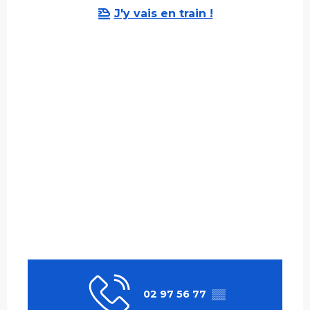
J'y vais en train !
02 97 56 77
▒▒