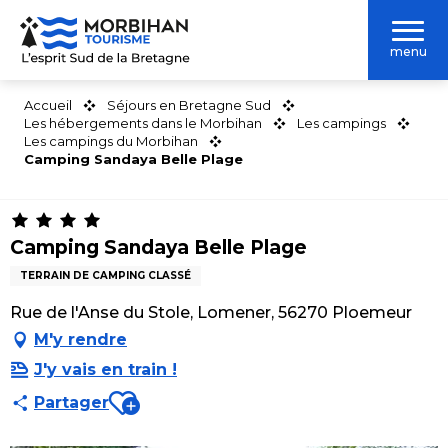
Aller
au
menu
contenu
principal
Accueil
Séjours en Bretagne Sud
Les hébergements dans le Morbihan
Les campings
Les campings du Morbihan
Camping Sandaya Belle Plage
Camping Sandaya Belle Plage
TERRAIN DE CAMPING CLASSÉ
Rue de l'Anse du Stole, Lomener, 56270 Ploemeur
M'y rendre
J'y vais en train !
Ajouter aux favoris
Partager