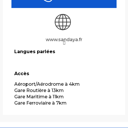
www.sandaya.fr
Langues parlées
Langues parlées
Accès
Accès
Aéroport/Aérodrome à 4km
Gare Routière à 13km
Gare Maritime à 11km
Gare Ferroviaire à 7km