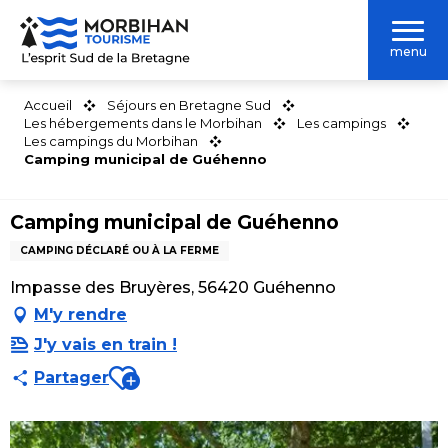
Aller
au
menu
contenu
principal
Accueil
Séjours en Bretagne Sud
Les hébergements dans le Morbihan
Les campings
Les campings du Morbihan
Camping municipal de Guéhenno
Camping municipal de Guéhenno
CAMPING DÉCLARÉ OU À LA FERME
Impasse des Bruyères, 56420 Guéhenno
M'y rendre
J'y vais en train !
Ajouter aux favoris
Partager