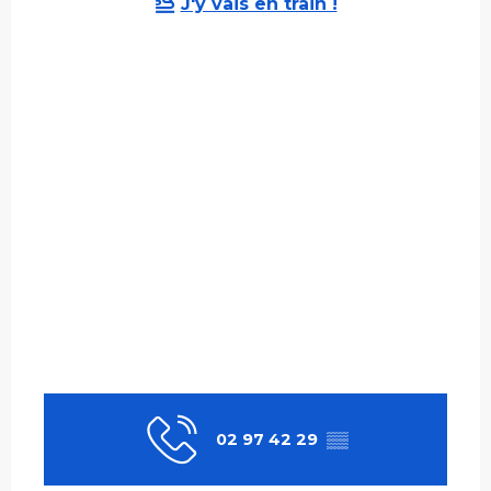
J'y vais en train !
02 97 42 29
▒▒