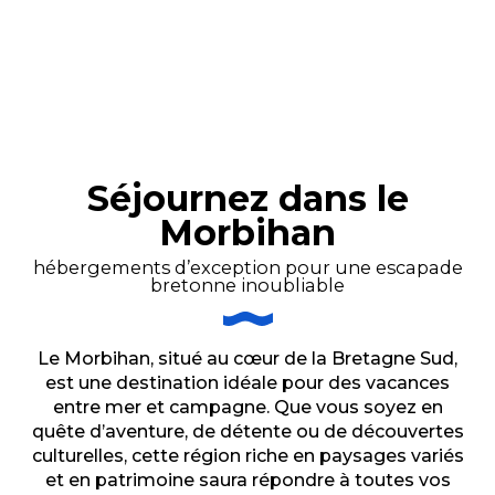
Les résidences de tourisme
L’accueil des camping-cars
Les auberges de jeunesse et Gîtes
Les Villages Vacances du
d’étapes
Morbihan
Les hébergements de groupe
Les hébergements éco-labellisés
Séjournez dans le
Morbihan
hébergements d’exception pour une escapade
bretonne inoubliable
Le Morbihan, situé au cœur de la Bretagne Sud,
est une destination idéale pour des vacances
entre mer et campagne. Que vous soyez en
quête d’aventure, de détente ou de découvertes
culturelles, cette région riche en paysages variés
et en patrimoine saura répondre à toutes vos