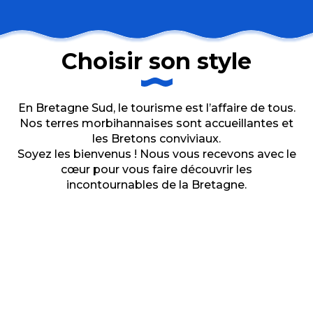
Choisir son style
En Bretagne Sud, le tourisme est l’affaire de tous.
Nos terres morbihannaises sont accueillantes et
les Bretons conviviaux.
Soyez les bienvenus ! Nous vous recevons avec le
cœur pour vous faire découvrir les
incontournables de la Bretagne.
Les hôtels du Morbihan en
Bretagne Sud
Les campings
Les chambres d’hôtes
Les gîtes & locations de vacances
Les hébergements insolites dans
le Morbihan
Les centres de vacances