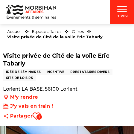
Aller
au
menu
contenu
principal
Accueil
Espace affaires
Offres
Visite privée de Cité de la voile Eric Tabarly
Visite privée de Cité de la voile Eric
Tabarly
IDÉE DE SÉMINAIRES
INCENTIVE
PRESTATAIRES DIVERS
SITE DE LOISIRS
Lorient LA BASE, 56100 Lorient
M'y rendre
J'y vais en train !
Ajouter aux favoris
Partager