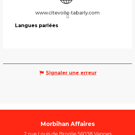
www.citevoile-tabarly.com
Langues parlées
Langues parlées
Signaler une erreur
Morbihan Affaires
2 rue Louis de Broglie 56038 Vannes