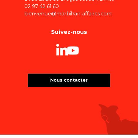
02 97 42 61 60
bienvenue@morbihan-affaires.com
Suivez-nous
Nous contacter
Recherche
Accessibili