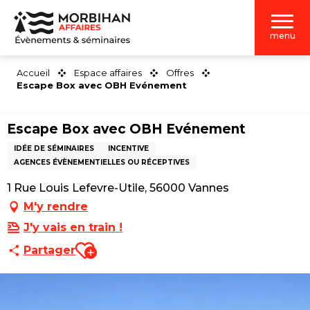
Aller
au
menu
contenu
principal
Accueil
Espace affaires
Offres
Escape Box avec OBH Evénement
Escape Box avec OBH Evénement
IDÉE DE SÉMINAIRES
INCENTIVE
AGENCES ÉVÈNEMENTIELLES OU RÉCEPTIVES
1 Rue Louis Lefevre-Utile, 56000 Vannes
M'y rendre
J'y vais en train !
Ajouter aux favoris
Partager