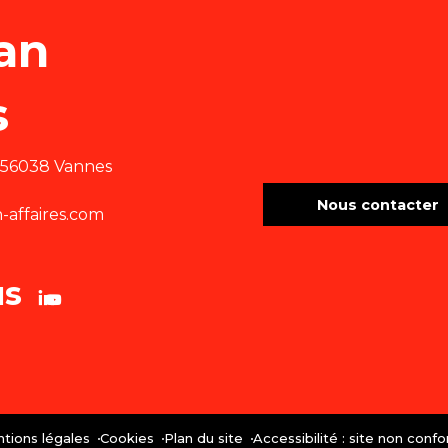
abarly
an
ment en ligne !
s
 Tourisme
e 56038 Vannes
Nous contacter
affaires.com
us
tions légales
Cookies
Plan du site
Accessibilité : site non conf