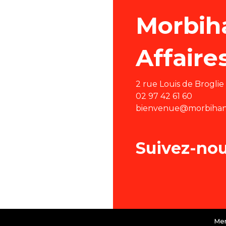
Visite du pôle course au large - Cité de la voile Eric T
Branféré : Parc animalier et botanique - Parcabout
Morbih
La technologie et le digital au service de votre événe
Les Bottes d'Anémone
Au Gré du Vent
Affaire
Challenge Nautique et Balade en Segway®
Auray Voyages
Journée accompagnants - Belle Ile en Mer avec BLB
2 rue Louis de Brogli
Celt Aventures
02 97 42 61 60
Hôtel et spa Le Maury
bienvenue@morbihan-
Opéation des "Eco-kayaks" avec Au Fil des eaux
Suivez-no
Men