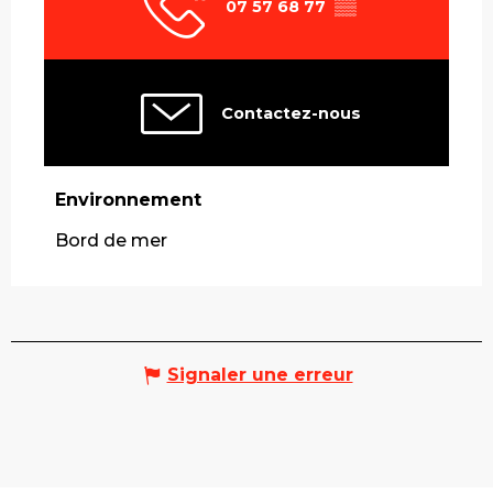
07 57 68 77
▒▒
Contactez-nous
Environnement
Environnement
Bord de mer
Signaler une erreur