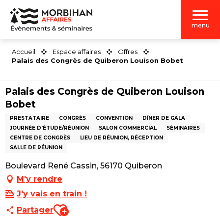
Aller
au
menu
contenu
principal
Accueil
Espace affaires
Offres
Palais des Congrès de Quiberon Louison Bobet
Palais des Congrès de Quiberon Louison
Bobet
PRESTATAIRE
CONGRÈS
CONVENTION
DÎNER DE GALA
JOURNÉE D'ÉTUDE/RÉUNION
SALON COMMERCIAL
SÉMINAIRES
CENTRE DE CONGRÈS
LIEU DE RÉUNION, RÉCEPTION
SALLE DE RÉUNION
Boulevard René Cassin, 56170 Quiberon
M'y rendre
J'y vais en train !
Ajouter aux favoris
Partager