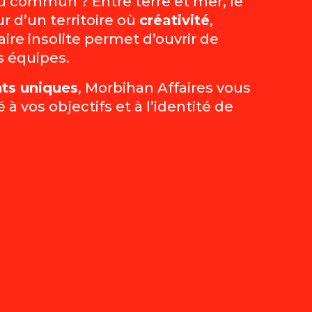
u commun ? Entre terre et mer, le
r d’un territoire où
créativité
,
ire insolite permet d’ouvrir de
s équipes.
ts uniques
, Morbihan Affaires vous
os objectifs et à l’identité de