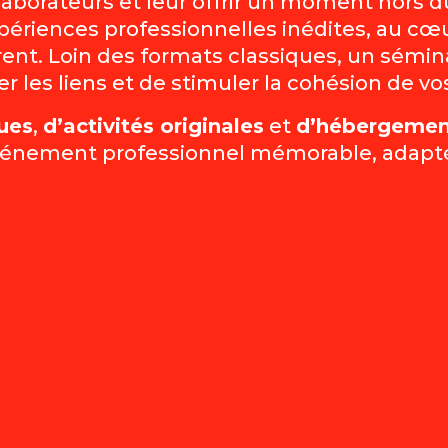
laborateurs et leur offrir un moment hors d
périences professionnelles inédites, au cœu
ent. Loin des formats classiques, un sémina
r les liens et de stimuler la cohésion de vo
ques
,
d’activités originales
et
d’hébergemen
ement professionnel mémorable, adapté à v