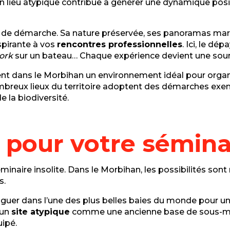
 un lieu atypique contribue à générer une dynamique posi
e de démarche. Sa nature préservée, ses panoramas mari
pirante à vos
rencontres professionnelles
. Ici, le dé
ork
sur un bateau… Chaque expérience devient une sour
nt dans le Morbihan un environnement idéal pour organ
ombreux lieux du territoire adoptent des démarches exemp
e la biodiversité.
s pour votre sémina
éminaire insolite. Dans le Morbihan, les possibilités son
s.
guer dans l’une des plus belles baies du monde pour un
 un
site atypique
comme une ancienne base de sous-mari
uipé.