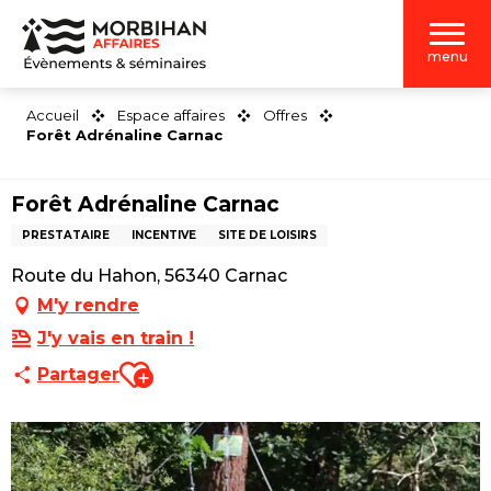
Aller
au
menu
contenu
principal
Accueil
Espace affaires
Offres
Forêt Adrénaline Carnac
Forêt Adrénaline Carnac
PRESTATAIRE
INCENTIVE
SITE DE LOISIRS
Route du Hahon, 56340 Carnac
M'y rendre
J'y vais en train !
Ajouter aux favoris
Partager